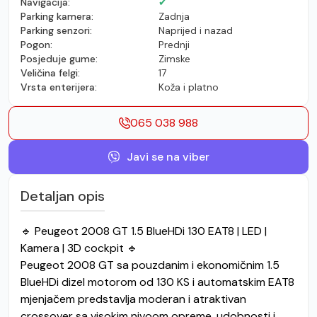
Navigacija:
✔
Parking kamera:
Zadnja
Parking senzori:
Naprijed i nazad
Pogon:
Prednji
Posjeduje gume:
Zimske
Veličina felgi:
17
Vrsta enterijera:
Koža i platno
065 038 988
Javi se na viber
Detaljan opis
🔹 Peugeot 2008 GT 1.5 BlueHDi 130 EAT8 | LED |
Kamera | 3D cockpit 🔹
Peugeot 2008 GT sa pouzdanim i ekonomičnim 1.5
BlueHDi dizel motorom od 130 KS i automatskim EAT8
mjenjačem predstavlja moderan i atraktivan
crossover sa visokim nivoom opreme, udobnosti i