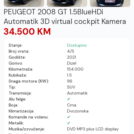
PEUGEOT 2008 GT 1.5BlueHDi
Automatik 3D virtual cockpit Kamera
34.500 KM
Stanje:
Dostupno
Broj vrata:
4/5
Godište:
2021
Gorivo:
Dizel
Kilometraža:
154.000
Kubikaža:
1.5
Snaga motora (KW):
96
Tip:
SUV
Transmisija:
Automatik
Alu felge:
✔
Boja:
Crna
Klimatizacija:
Dvozonska
Komande na volanu:
✔
Metalik:
✔
Muzika/ozvučenje:
DVD MP3 plus LCD display