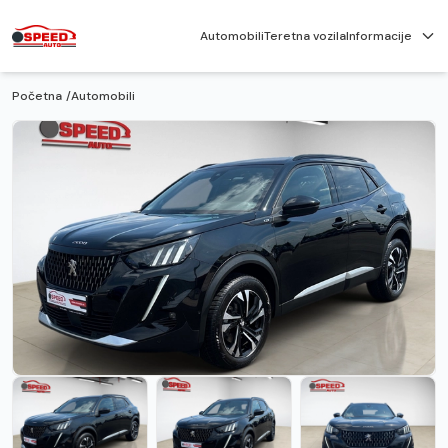
Automobili
Teretna vozila
Informacije
Početna
/
Automobili