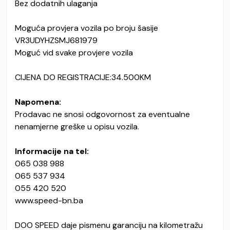
Bez dodatnih ulaganja
Moguća provjera vozila po broju šasije
VR3UDYHZSMJ681979
Moguć vid svake provjere vozila
CIJENA DO REGISTRACIJE:34.500KM
Napomena:
Prodavac ne snosi odgovornost za eventualne
nenamjerne greške u opisu vozila.
Informacije na tel:
065 038 988
065 537 934
055 420 520
www.speed-bn.ba
DOO SPEED daje pismenu garanciju na kilometražu