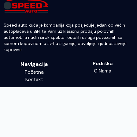
Speed auto kuća je kompanija koja posjeduje jedan od većih
autoplaceva u BiH, te Vam uz klasičnu prodaju polovnih
automobila nudi i širok spektar ostalih usluga povezanih sa
samom kupovinom u svrhu sigurnije, povoljnije i jednostavnije
kupovine.
Podrška
Navigacija
O Nama
Početna
Kontakt
Kontakt
info@speed-bn.ba
065 038 988
76300, Bijeljina, Majevičkih Brigada 52/12