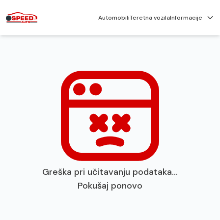
Automobili
Teretna vozila
Informacije
Greška pri učitavanju podataka...
Pokušaj ponovo